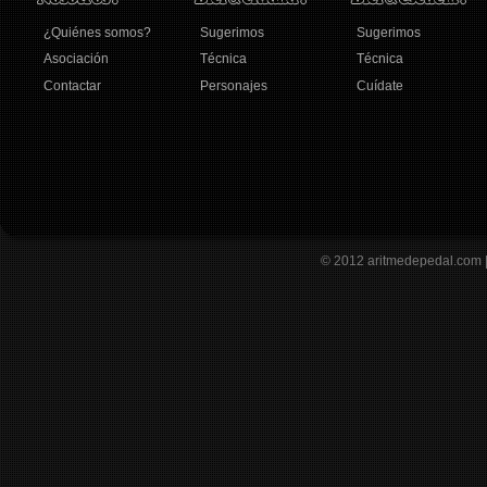
¿Quiénes somos?
Sugerimos
Sugerimos
Asociación
Técnica
Técnica
Contactar
Personajes
Cuídate
© 2012
aritmedepedal.com 