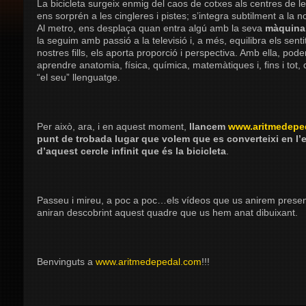
La bicicleta surgeix enmig del caos de cotxes als centres de le
ens sorprén a les cingleres i pistes; s’integra subtilment a la n
Al metro, ens desplaça quan entra algú amb la seva
màquina
la seguim amb passió a la televisió i, a més, equilibra els senti
nostres fills, els aporta proporció i perspectiva. Amb ella, pode
aprendre anatomia, física, química, matemàtiques i, fins i tot,
“el seu” llenguatge.
Per això, ara, i en aquest moment,
llancem
www.aritmedepe
punt de trobada lugar que volem que es converteixi en l’e
d’aquest cercle infinit que és la bicicleta
.
Passeu i mireu, a poc a poc…els vídeos que us anirem presen
aniran descobrint aquest quadre que us hem anat dibuixant.
Benvinguts a
www.aritmedepedal.com
!!!