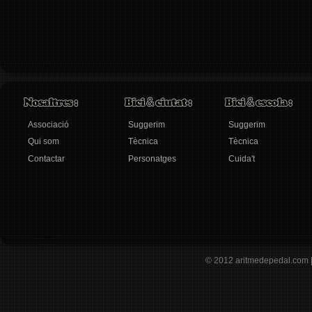
Associació
Suggerim
Suggerim
Qui som
Tècnica
Tècnica
Contactar
Personatges
Cuida't
© 2012
aritmedepedal.com 