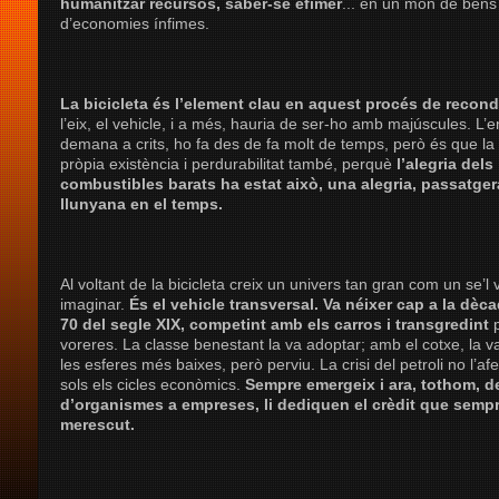
humanitzar recursos, saber-se efímer
... en un món de béns
d’economies ínfimes.
La bicicleta és l’element clau en aquest procés de recon
l’eix, el vehicle, i a més, hauria de ser-ho amb majúscules. L’
demana a crits, ho fa des de fa molt de temps, però és que la
pròpia existència i perdurabilitat també, perquè
l’alegria dels
combustibles barats ha estat això, una alegria, passatger
llunyana en el temps.
Al voltant de la bicicleta creix un univers tan gran com un se’l 
imaginar.
És el vehicle transversal. Va néixer cap a la dèc
70 del segle XIX, competint amb els carros i transgredint
p
voreres. La classe benestant la va adoptar; amb el cotxe, la v
les esferes més baixes, però perviu. La crisi del petroli no l’afe
sols els cicles econòmics.
Sempre emergeix i ara, tothom, d
d’organismes a empreses, li dediquen el crèdit que semp
merescut.