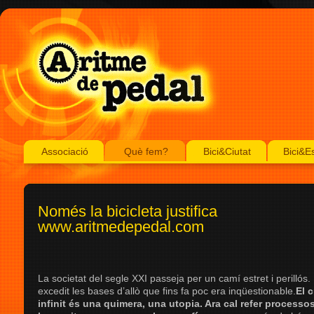
Associació
Què fem?
Bici&Ciutat
Bici&E
Només la bicicleta justifica
www.aritmedepedal.com
La societat del segle XXI passeja per un camí estret i perillós
excedit les bases d’allò que fins fa poc era inqüestionable.
El 
infinit és una quimera, una utopia. Ara cal refer processos